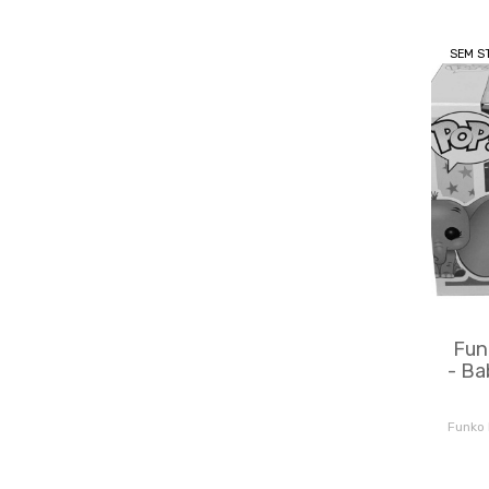
SEM S
Fun
- Ba
Funko 