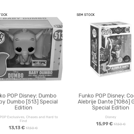
TOCK
SEM STOCK
ko POP Disney: Dumbo
Funko POP Disney: Co
by Dumbo [513] Special
Alebrije Dante [1086] 
Edition
Special Edition
POP Exclusives, Chases and Hard to
Disney
Find
15,99 €
17,50 €
13,13 €
17,50 €