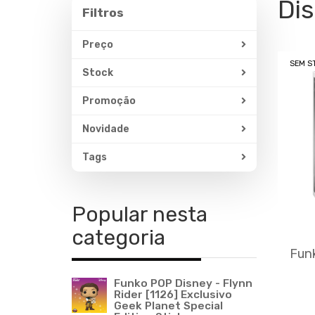
Di
Filtros
Filtros
Preço
SEM S
Stock
Promoção
Novidade
Tags
Popular nesta
categoria
Fun
Funko POP Disney - Flynn
Rider [1126] Exclusivo
Geek Planet Special