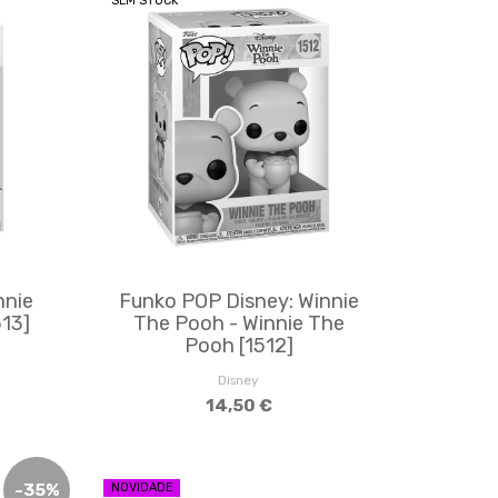
SEM STOCK
nnie
Funko POP Disney: Winnie
513]
The Pooh - Winnie The
Pooh [1512]
Disney
14,50 €
-
35
%
NOVIDADE