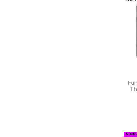
SEM S
Fun
Th
NOVID