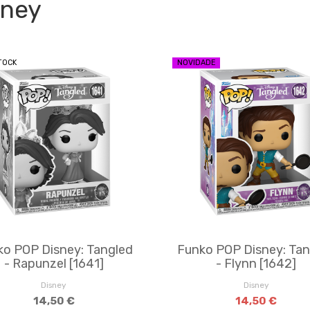
sney
TOCK
NOVIDADE
ko POP Disney: Tangled
Funko POP Disney: Tan
- Rapunzel [1641]
- Flynn [1642]
Disney
Disney
14,50 €
14,50 €