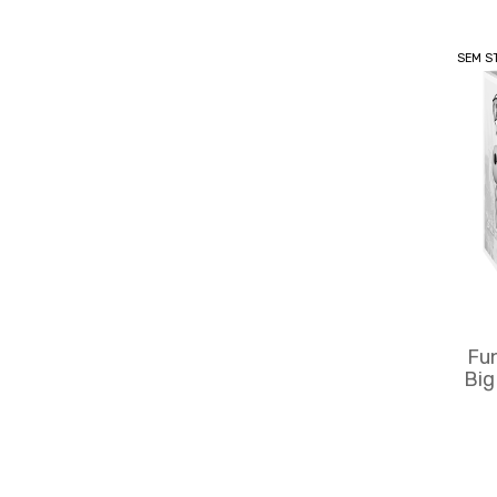
SEM S
Fu
Big