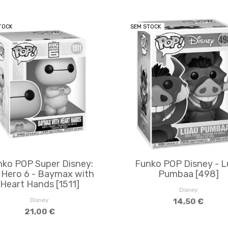
TOCK
SEM STOCK
nko POP Super Disney:
Funko POP Disney - L
 Hero 6 - Baymax with
Pumbaa [498]
Heart Hands [1511]
Disney
Disney
14,50 €
21,00 €