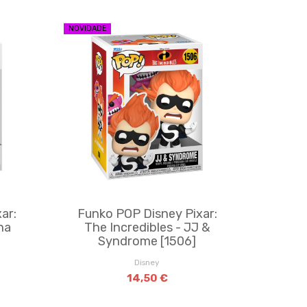
NOVIDADE
ar:
Funko POP Disney Pixar:
na
The Incredibles - JJ &
Syndrome [1506]
Disney
14,50 €