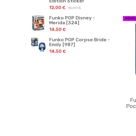
Edition Sticker
12,00 €
15,99 €
Funko POP Disney -
NOVID
Merida [324]
14,50 €
Funko POP Corpse Bride -
Emily [987]
14,50 €
Fu
Poc