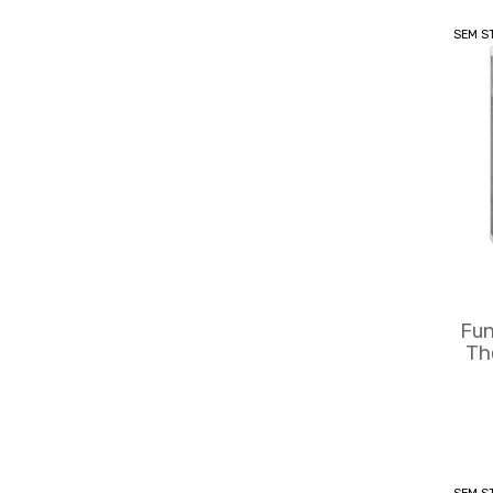
SEM S
Fun
Th