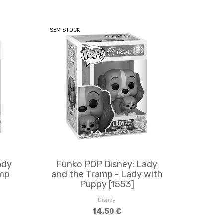
SEM STOCK
ady
Funko POP Disney: Lady
amp
and the Tramp - Lady with
Puppy [1553]
Disney
14,50 €