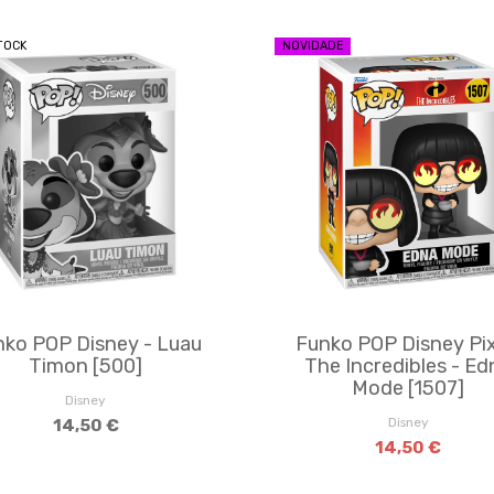
TOCK
NOVIDADE
nko POP Disney - Luau
Funko POP Disney Pix
Timon [500]
The Incredibles - Ed
Mode [1507]
Disney
Disney
14,50 €
14,50 €