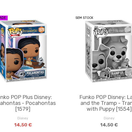
ADE
SEM STOCK
nko POP Plus Disney:
Funko POP Disney: L
ahontas - Pocahontas
and the Tramp - Tr
[1579]
with Puppy [1554]
Disney
Disney
14,50 €
14,50 €