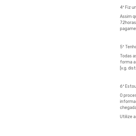
4º Fiz 
Assim q
72horas
pagamen
5º Tenho
Todas a
forma a
[v.g. di
6º Estou
O proces
informaç
chegada
Utilize 