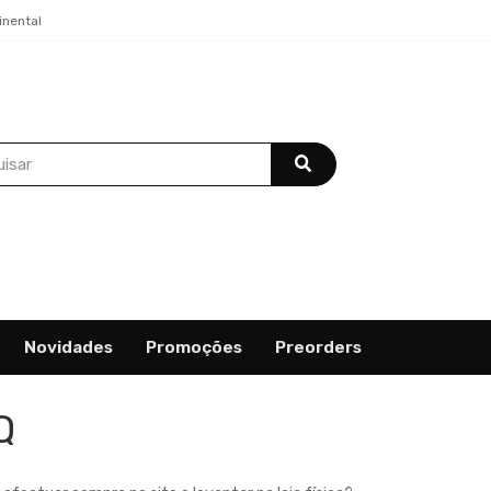
inental
Novidades
Promoções
Preorders
Q