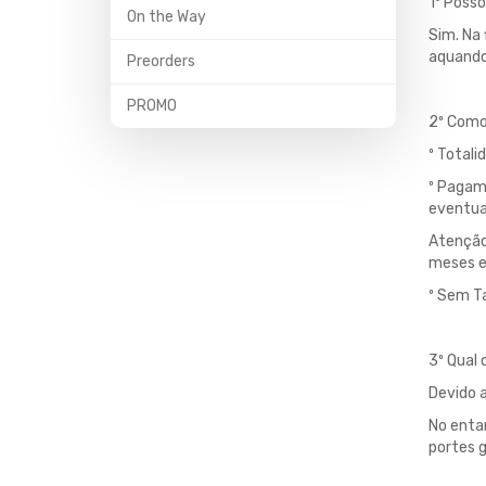
1º Posso
On the Way
Sim. Na
aquando
Preorders
PROMO
2º Como
º Totali
º Pagame
eventuai
Atenção
meses e
º Sem Ta
3º Qual 
Devido a
No entan
portes g