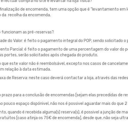
 efectuar compra no site e levantar na loja física?
 finalização de encomenda, tem uma opção que é "levantamento em l
 da recolha da encomenda.
 funcionam as pré-reservas?
dade do Valor: é feito o pagamento integral do POP, sendo solicitado
nto Parcial: é feito o pagamento de uma percentagem do valor do pop
s portes, serão solicitados após chegada do produto.
 que este valor não é reembolsável, excepto nos casos de cancelamen
m relação à data estimada.
xa de Reserva: neste caso deverá contactar a loja, através das redes 
o prazo para a conclusão de encomendas [sejam elas precedidas de re
o pouco espaço dispónivel, não nos é possivel aguardar mais do que 
to, quando é recebida alguma(s) reserva(s), é possivel a junção de ma
ratuitos [caso atinja os 75€ de encomenda], desde que, não seja ultr