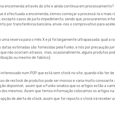
uma encomenda através do site e ainda continua em processamento?
ue é efectuada a encomenda, iremos começar a processá-la o mais r
, excepto casos de justo impedimento; sendo que, procuraremos info
to por transferência bancária, envie-nos o comprovativo para acele
 uma reserva para o mês X e já foi largamente ultrapassada; qual a r
s datas estimadas são fornecidas pela Funko, e nós por precaução ju
 que não ocorram atrasos; mas, ocasionalmente, alguns produtos pode
stribuição ou mesmo de fabrico].
 interessado num POP que está sem stock no site, quando irão ter de
so de restock de produtos pode ser moroso e varia muito consoante a
ão disponível, assim que a Funko sinaliza que os artigos estão a camin
 dos mesmos. Assim que temos informação colocamos os artigos na 
a opção de alerta de stock, assim que for reposto o stock irá receber 