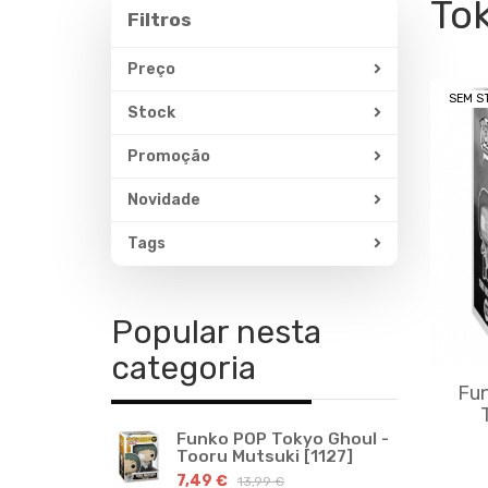
To
Filtros
Filtros
Preço
SEM S
Stock
Promoção
Novidade
Tags
Popular nesta
categoria
Fun
Funko POP Tokyo Ghoul -
Tooru Mutsuki [1127]
7,49 €
13,99 €