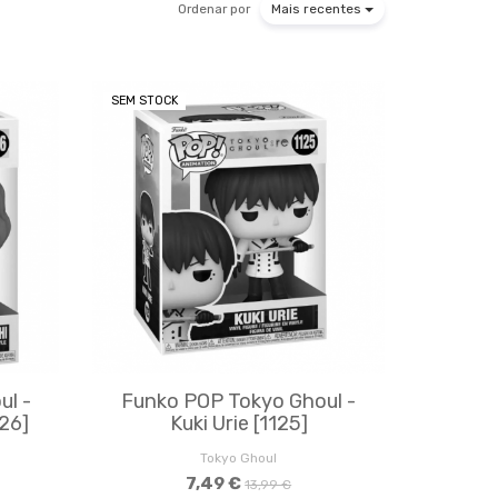
Ordenar por
Mais recentes
SEM STOCK
ul -
Funko POP Tokyo Ghoul -
126]
Kuki Urie [1125]
Tokyo Ghoul
7,49 €
13,99 €