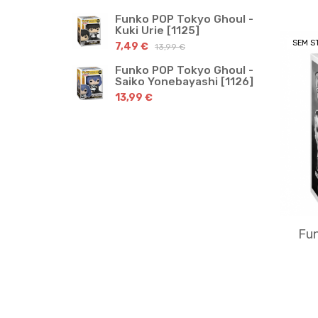
Funko POP Tokyo Ghoul -
Kuki Urie [1125]
SEM S
7,49 €
13,99 €
Funko POP Tokyo Ghoul -
Saiko Yonebayashi [1126]
13,99 €
Fun