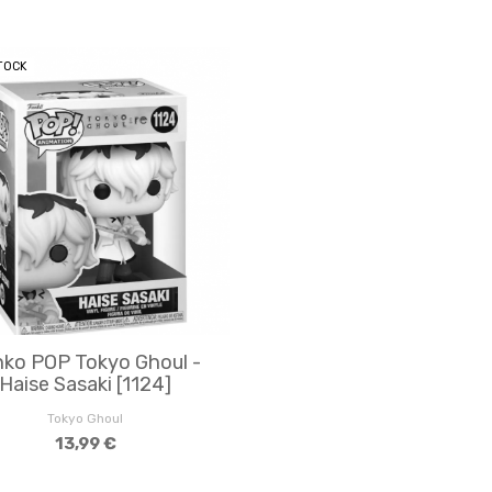
TOCK
ko POP Tokyo Ghoul -
Haise Sasaki [1124]
Tokyo Ghoul
13,99 €