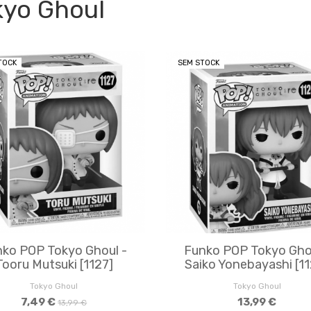
kyo Ghoul
TOCK
SEM STOCK
ko POP Tokyo Ghoul -
Funko POP Tokyo Gho
Tooru Mutsuki [1127]
Saiko Yonebayashi [1
Tokyo Ghoul
Tokyo Ghoul
7,49 €
13,99 €
13,99 €