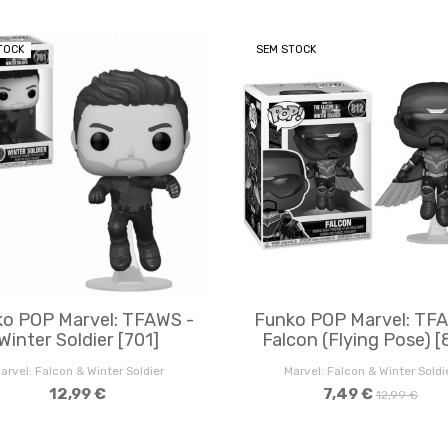
TOCK
SEM STOCK
o POP Marvel: TFAWS -
Funko POP Marvel: TF
Winter Soldier [701]
Falcon (Flying Pose) [
arvel: Falcon & Winter Soldier
Marvel: Falcon & Winter Soldi
12,99 €
7,49 €
12,99 €