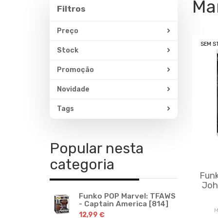
Mar
Filtros
Filtros
Preço
SEM S
Stock
Promoção
Novidade
Tags
Popular nesta
categoria
Funk
Joh
Funko POP Marvel: TFAWS
- Captain America [814]
M
12,99 €