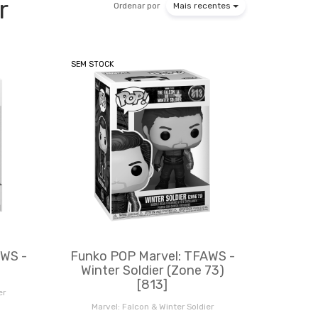
r
Ordenar por
Mais recentes
SEM STOCK
AWS -
Funko POP Marvel: TFAWS -
Winter Soldier (Zone 73)
[813]
er
Marvel: Falcon & Winter Soldier