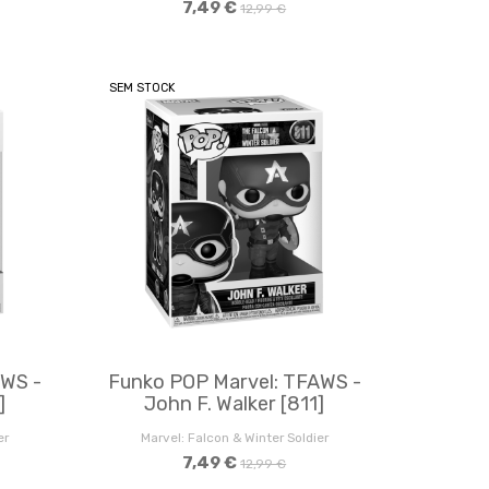
7,49 €
12,99 €
SEM STOCK
AWS -
Funko POP Marvel: TFAWS -
]
John F. Walker [811]
er
Marvel: Falcon & Winter Soldier
7,49 €
12,99 €