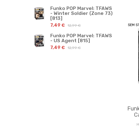
Funko POP Marvel: TFAWS
- Winter Soldier (Zone 73)
[813]
7,49 €
SEM S
12,99 €
Funko POP Marvel: TFAWS
- US Agent [815]
7,49 €
12,99 €
Funk
C
M