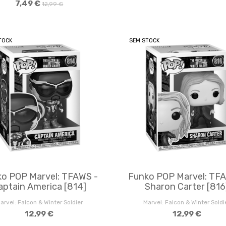
7,49 €
12,99 €
TOCK
SEM STOCK
o POP Marvel: TFAWS -
Funko POP Marvel: TF
aptain America [814]
Sharon Carter [816
arvel: Falcon & Winter Soldier
Marvel: Falcon & Winter Soldi
12,99 €
12,99 €