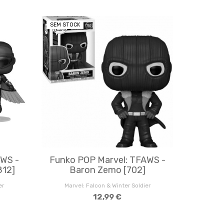
SEM STOCK
AWS -
Funko POP Marvel: TFAWS -
812]
Baron Zemo [702]
er
Marvel: Falcon & Winter Soldier
12,99 €