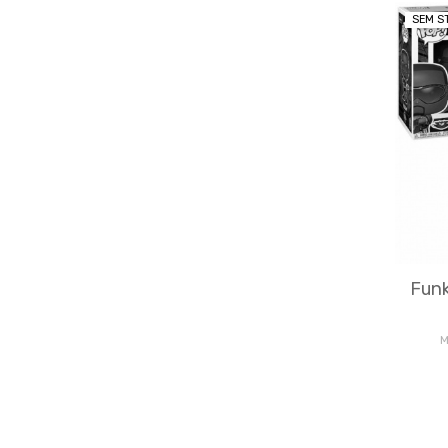
SEM S
Funk
M