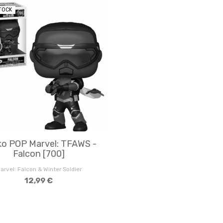
TOCK
o POP Marvel: TFAWS -
Falcon [700]
arvel: Falcon & Winter Soldier
12,99 €