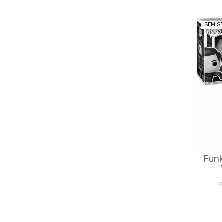
SEM S
Funk
M