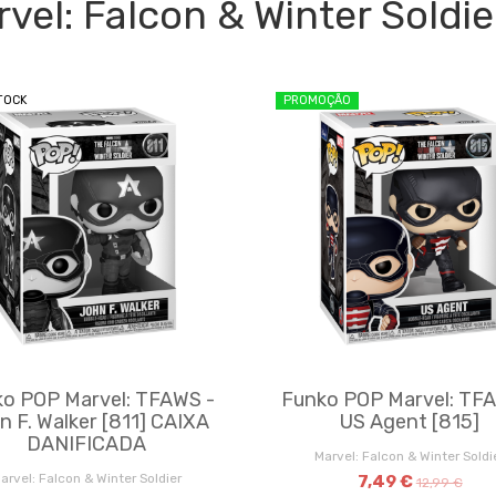
vel: Falcon & Winter Soldie
TOCK
PROMOÇÃO
o POP Marvel: TFAWS -
Funko POP Marvel: TF
n F. Walker [811] CAIXA
US Agent [815]
DANIFICADA
Marvel: Falcon & Winter Soldi
arvel: Falcon & Winter Soldier
7,49 €
12,99 €