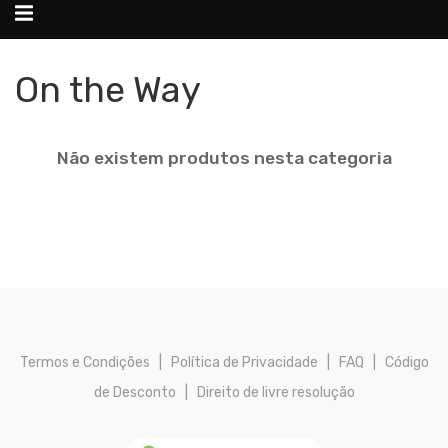
Alternar
navegação
On the Way
Não existem produtos nesta categoria
Termos e Condições
|
Política de Privacidade
|
FAQ
|
Código
de Desconto
|
Direito de livre resolução