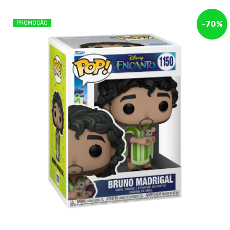
PROMOÇÃO
-
70
%